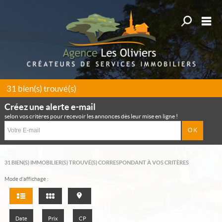
Affiner la
M
Acheter
Louer
31
bien(s) trouvé(s)
Gestion
Créez une alerte e-mail
Déposer une recherche
selon vos critères pour recevoir les annonces dès leur mise en ligne !
Mon compte
Mes sélections
0
31
BIEN(S) IMMOBILIER(S) TROUVÉ(S) CORRESPONDANT À VOS CRITÈRES
Accueil
Mode d’affichage :
Alerte e-mail
Nos offres
Date
Prix
CP