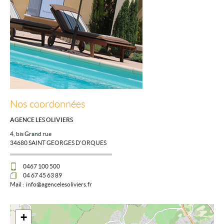
Nos coordonnées
AGENCE LES OLIVIERS
4, bis Grand rue
34680
SAINT GEORGES D'ORQUES
0467 100 500
04 67 45 63 89
Mail :
info@agencelesoliviers.fr
+