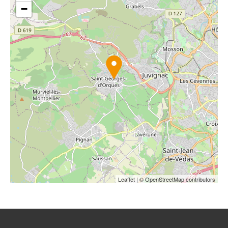
−
Leaflet
| © OpenStreetMap contributors