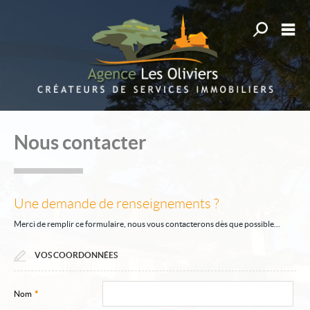
Toutes nos
M
Acheter
Louer
Gestion
Nous contacter
Déposer une recherche
Mon compte
Une demande de renseignements ?
Mes sélections
0
Merci de remplir ce formulaire, nous vous contacterons dès que possible...
Accueil
VOS COORDONNÉES
Alerte e-mail
Nos offres
Nom
*