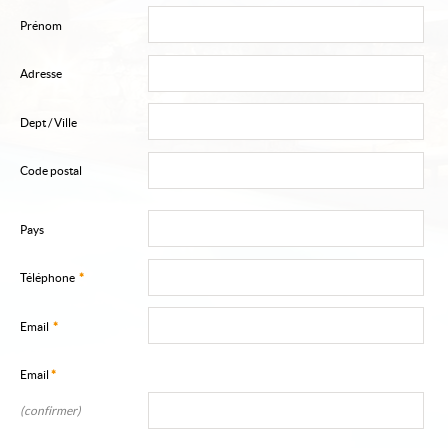
Qui sommes-nous ?
Prénom
Nous contacter
Adresse
Recrutement
Dept / Ville
Code postal
Pays
Téléphone
*
Email
*
Email
*
(confirmer)