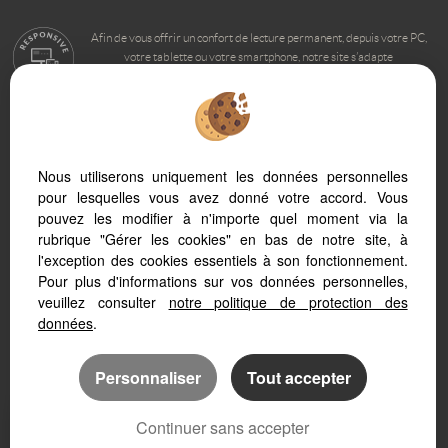
Afin de vous offrir un confort de lecture permanent, depuis votre PC,
votre tablette ou votre smartphone, notre site s’adapte
automatiquement aux différents types d'écrans
Logiciel transactions immobilières
Nous utiliserons uniquement les données personnelles
Création site internet immobilier
Référencement site immobilier
pour lesquelles vous avez donné votre accord. Vous
pouvez les modifier à n'importe quel moment via la
rubrique "Gérer les cookies" en bas de notre site, à
l'exception des cookies essentiels à son fonctionnement.
Pour plus d'informations sur vos données personnelles,
veuillez consulter
notre politique de protection des
données
.
Personnaliser
Tout accepter
Continuer sans accepter