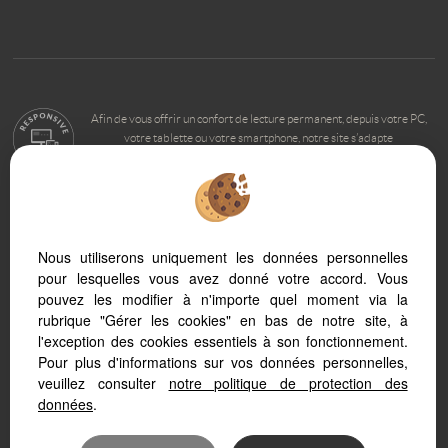
Afin de vous offrir un confort de lecture permanent, depuis votre PC,
votre tablette ou votre smartphone, notre site s’adapte
automatiquement aux différents types d'écrans
Logiciel transactions immobilières
Nous utiliserons uniquement les données personnelles
Création site immobilier
Référencement site immobilier
pour lesquelles vous avez donné votre accord. Vous
pouvez les modifier à n'importe quel moment via la
rubrique "Gérer les cookies" en bas de notre site, à
l'exception des cookies essentiels à son fonctionnement.
Pour plus d'informations sur vos données personnelles,
veuillez consulter
notre politique de protection des
données
.