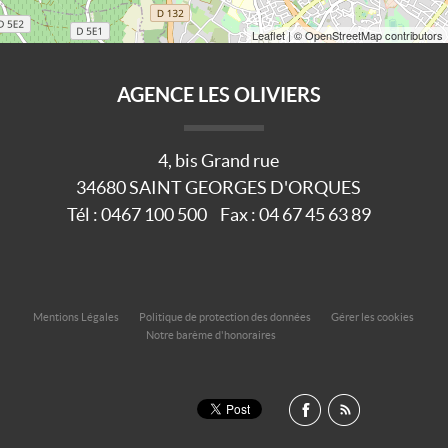
Leaflet
| © OpenStreetMap contributors
AGENCE LES OLIVIERS
4, bis Grand rue
34680
SAINT GEORGES D'ORQUES
Tél :
0467 100 500
Fax :
04 67 45 63 89
Mentions Légales
Politique de protection des données
Gérer les cookies
Notre barème d'honoraires